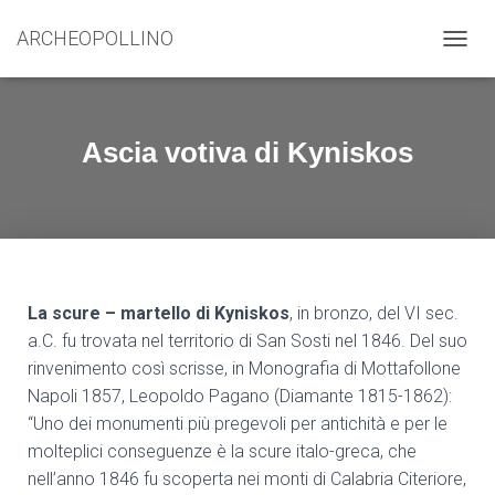
ARCHEOPOLLINO
N
A
V
I
G
Ascia votiva di Kyniskos
A
Z
I
O
N
E
T
O
La scure – martello di Kyniskos
, in bronzo, del VI sec.
G
a.C. fu trovata nel territorio di San Sosti nel 1846. Del suo
G
rinvenimento così scrisse, in Monografia di Mottafollone
L
E
Napoli 1857, Leopoldo Pagano (Diamante 1815-1862):
“Uno dei monumenti più pregevoli per antichità e per le
molteplici conseguenze è la scure italo-greca, che
nell’anno 1846 fu scoperta nei monti di Calabria Citeriore,