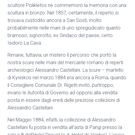
scultore Polikletos ne commemorò la memoria con una
scultura in bronzo. Nel 1857, certamente, il reperto si
trovava custodito ancora a San Sosti, molto
probabilmente nelle mani di uno spregiudicato quanto
bramoso, signorotto, ex Sindaco del paese, certo
Isidoro La Cava.
Rimane, tuttavia, un mistero il percorso che portò la
nostra scure nelle mani del mercante romano di reperti
archeologici Alessandro Castellani. La scure – martello
di Kyniskos nel marzo 1884 era ancora a Roma, quando
il Consigliere Comunale Dr. Rigetti invitò, purtroppo,
invano le Autorità di Governo ad opporsi alla vendita
posta in essere dagli eredi delle preziose collezioni di
Alessandro Castellani.
Nel Maggio 1884, infatti, la collezione di Alessandro
Castellani fu posta in vendita all’asta di Parigi presso la
sala n.8 dell’Hotel Drouot (c.d. Hotel de Ventes). L’ascia