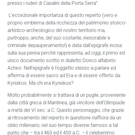
presso i ruderi di Casalini della Porta Serra”.
L’eccezionale importanza di questo reperto (vero e
proprio emblema della ricchezza del patrimonio storico-
artistico-archeologico del nostro territorio ma,
purtroppo, anche, del suo costante, inesorabile e
criminale depauperamento!) è data dall’epigrafe incisa
sulla sua penna perché rappresenta, ad oggi, il primo ed
unico documento scritto in dialetto Dorico alfabeto
Acheo. Nell’epigrafe è l’oggetto stesso a parlare ed
afferma di essere sacro ad Era e di essere offerto da
Kyniskos. Ma chi era Kyniskos?
Molto probabilmente si trattava di un pugile, proveniente
dalla città greca di Mantinea, già vincitore dell’Olimpiade
a metà del VI sec. a.C. Questo personaggio, che grazie
al ritrovamento del reperto in questione riaffiora da un
oblio millenario, nel suo tempo divenne famoso a tal
punto che – tra il 460 ed il 450 a.C. – il celeberrimo