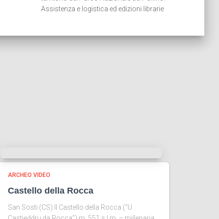
Assistenza e logistica ed edizioni librarie
ARCHEO VIDEO
Castello della Rocca
San Sosti (CS) Il Castello della Rocca (“U
Castieddru da Rocca”) m. 551 s.l.m. – millenaria