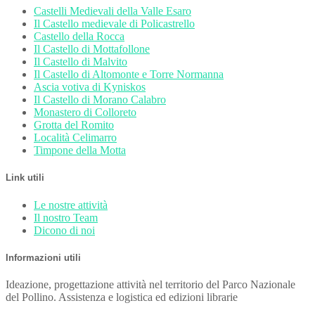
Castelli Medievali della Valle Esaro
Il Castello medievale di Policastrello
Castello della Rocca
Il Castello di Mottafollone
Il Castello di Malvito
Il Castello di Altomonte e Torre Normanna
Ascia votiva di Kyniskos
Il Castello di Morano Calabro
Monastero di Colloreto
Grotta del Romito
Località Celimarro
Timpone della Motta
Link utili
Le nostre attività
Il nostro Team
Dicono di noi
Informazioni utili
Ideazione, progettazione attività nel territorio del Parco Nazionale
del Pollino. Assistenza e logistica ed edizioni librarie