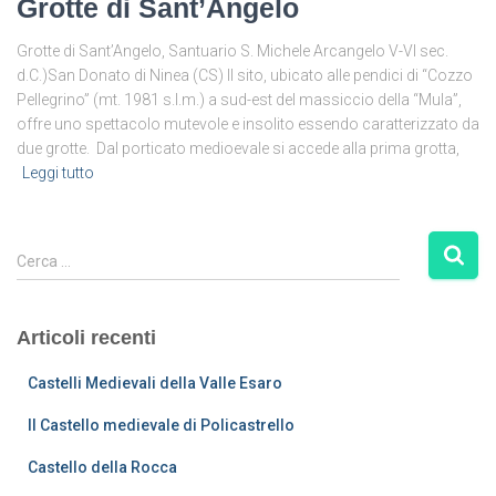
Grotte di Sant’Angelo
Grotte di Sant’Angelo, Santuario S. Michele Arcangelo V-VI sec.
d.C.)San Donato di Ninea (CS) Il sito, ubicato alle pendici di “Cozzo
Pellegrino” (mt. 1981 s.l.m.) a sud-est del massiccio della “Mula”,
offre uno spettacolo mutevole e insolito essendo caratterizzato da
due grotte. Dal porticato medioevale si accede alla prima grotta,
Leggi tutto
R
Cerca …
i
c
e
Articoli recenti
r
c
Castelli Medievali della Valle Esaro
a
p
Il Castello medievale di Policastrello
e
Castello della Rocca
r