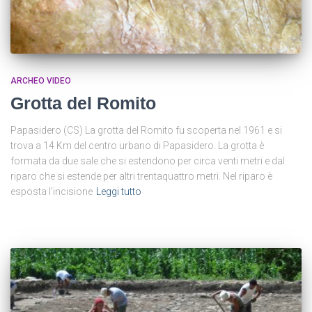
ARCHEO VIDEO
Grotta del Romito
Papasidero (CS) La grotta del Romito fu scoperta nel 1961 e si
trova a 14 Km del centro urbano di Papasidero. La grotta è
formata da due sale che si estendono per circa venti metri e dal
riparo che si estende per altri trentaquattro metri. Nel riparo è
esposta l’incisione
Leggi tutto